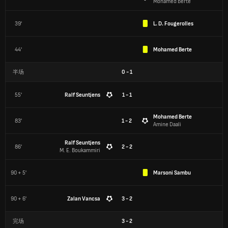
Mohamed Berte
39'
L. D. Fougerolles
44'
Mohamed Berte
半场
0
-
1
55'
Ralf Seuntjens
1 - 1
Mohamed Berte
83'
1 - 2
Amine Daali
Ralf Seuntjens
86'
2 - 2
M. E. Boukammiri
90 + 5'
Marsoni Sambu
90 + 6'
Zalan Vancsa
3 - 2
完场
3
-
2