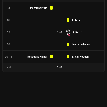
53'
Mathis Servais
61'
A. Kadri
点球
69'
1 - 0
A. Kadri
80'
Leonardo Lopes
90 + 4'
Redouane Halhal
S. V. d. Heyden
完场
1
-
0