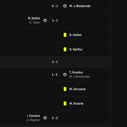
0 - 1
M. v. Brederode
N. Saliba
1 - 1
D. Sikan
R. Halhal
D. Salifou
1
-
1
T. Koudou
1 - 2
M. v. Brederode
M. Decoene
M. Konate
I. Camara
2 - 2
A. Maamar