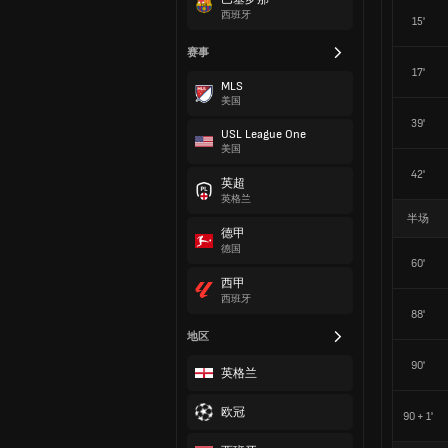
西班牙
15'
赛事
17'
MLS
美国
39'
USL League One
美国
42'
英超
英格兰
半场
德甲
德国
60'
西甲
西班牙
88'
地区
90'
英格兰
欧冠
90 + 1'