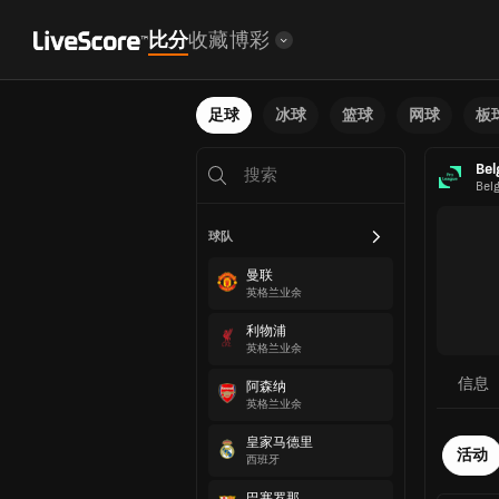
比分
收藏
博彩
足球
冰球
篮球
网球
板
Bel
Bel
球队
曼联
英格兰业余
利物浦
英格兰业余
信息
阿森纳
英格兰业余
皇家马德里
活动
西班牙
巴塞罗那