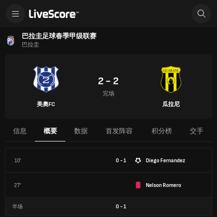
巴拉圭足球春季甲级联赛
巴拉圭
2 - 2
完场
美奧FC
瓜拉尼
信息
概要
数据
首发阵容
积分榜
交手
10'
0 - 1
Diego Fernandez
27'
Nelson Romero
半场
0
-
1