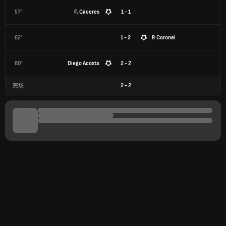
57'
F. Cáceres
1 - 1
62'
1 - 2
P. Coronel
80'
Diego Acosta
2 - 2
完场
2
-
2