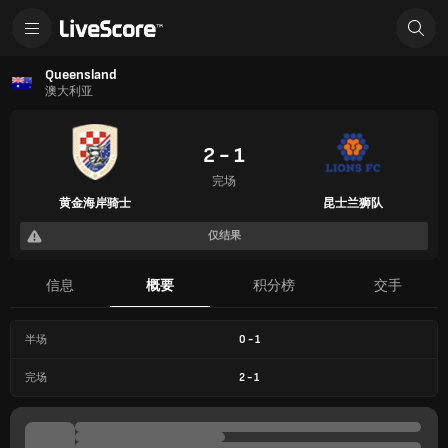
Queensland
澳大利亚
2 - 1
完场
黄金海岸骑士
昆士兰狮队
仅结果
信息
概要
积分榜
交手
半场
0
-
1
完场
2
-
1