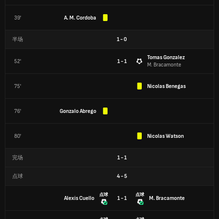
39'
A. M. Cordoba
半场
1
-
0
Tomas Gonzalez
52'
1 - 1
M. Bracamonte
75'
Nicolas Benegas
76'
Gonzalo Abrego
80'
Nicolas Watson
完场
1
-
1
点球
4
-
5
点球
点球
Alexis Cuello
1 - 1
M. Bracamonte