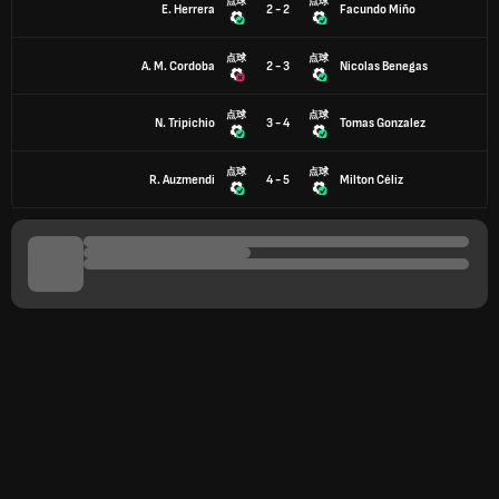
点球
点球
E. Herrera
2 - 2
Facundo Miño
点球
点球
A. M. Cordoba
2 - 3
Nicolas Benegas
点球
点球
N. Tripichio
3 - 4
Tomas Gonzalez
点球
点球
R. Auzmendi
4 - 5
Milton Céliz