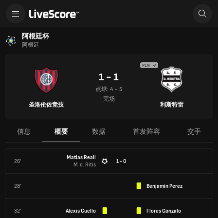
阿根廷杯
阿根廷
PEN
1 - 1
点球: 4 - 5
完场
圣洛伦佐竞技
利斯特雷
信息
概要
数据
首发阵容
交手
Matias Reali
26'
1 - 0
M. d. Ritis
28'
Benjamin Perez
32'
Alexis Cuello
Flores Gonzalo