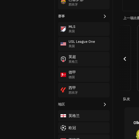
西班牙
赛事
上一场比
MLS
美国
USL League One
美国
英超
英格兰
德甲
德国
西甲
西班牙
队友
地区
英格兰
Ol
欧冠