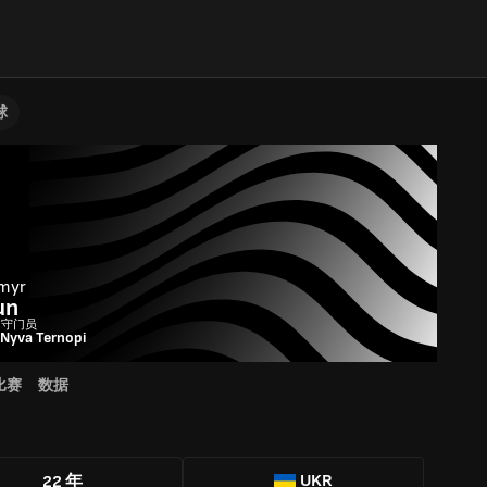
球
myr
un
 - 守门员
Nyva Ternopi
比赛
数据
UKR
22 年