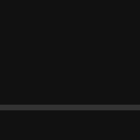
联赛和赛事的最新积分榜、赛程和比分，实时更新，包括中超、西甲、英超