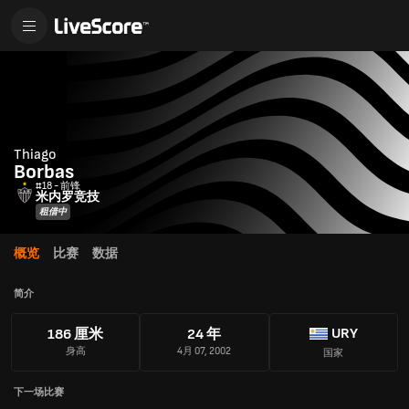
Thiago
Borbas
#18 - 前锋
米内罗竞技
租借中
概览
比赛
数据
简介
URY
186 厘米
24 年
身高
4月 07, 2002
国家
下一场比赛