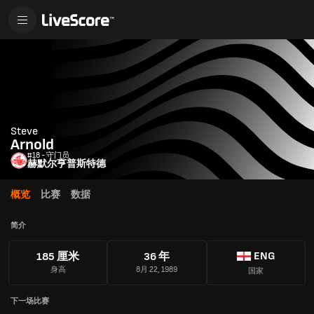
Steve
Arnold
#18 - 守门员
赫默尔亨普斯特德
概览
比赛
数据
简介
ENG
185 厘米
36 年
身高
8月 22, 1989
国家
下一场比赛