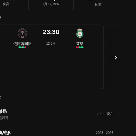
身高
1月 17, 1997
国家
赛
23:30
迈阿密国际
莱昂
12 8月
史
莱昂
2021
-
现在
墨西哥
奥维多
2023
-
2026