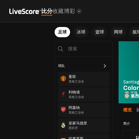
比分
收藏
博彩
足球
冰球
篮球
网球
板
球队
曼联
Santia
英格兰业余
Colo
利物浦
中场
莱
英格兰业余
阿森纳
概览
英格兰业余
皇家马德里
简介
西班牙
1
巴塞罗那