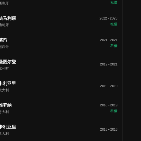
租借
西班牙
法马利康
2022
-
2023
租借
葡萄牙
莱昂
2021
-
2021
租借
墨西哥
圣图尔登
2019
-
2021
比利时
卡利亚里
2019
-
2019
意大利
维罗纳
2018
-
2019
租借
意大利
卡利亚里
2015
-
2018
意大利