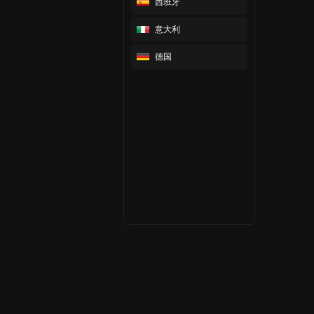
西班牙
意大利
德国