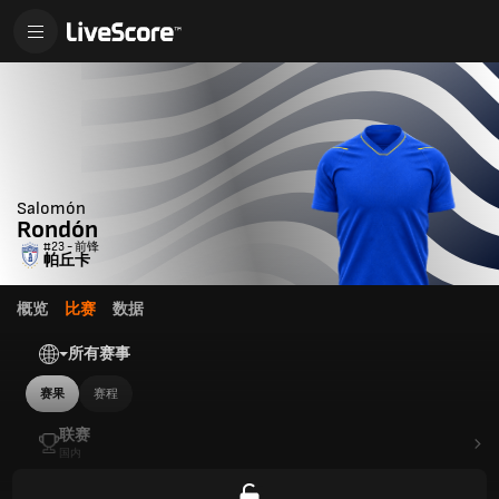
Salomón
Rondón
#23 - 前锋
帕丘卡
概览
比赛
数据
所有赛事
赛果
赛程
联赛
国内