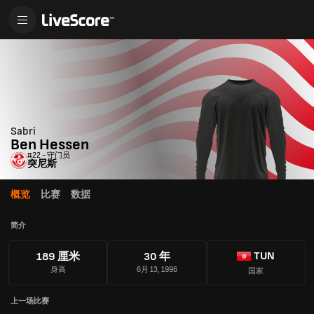
Sabri
Ben Hessen
#22 - 守门员
突尼斯
概览
比赛
数据
简介
TUN
189 厘米
30 年
身高
6月 13, 1996
国家
上一场比赛