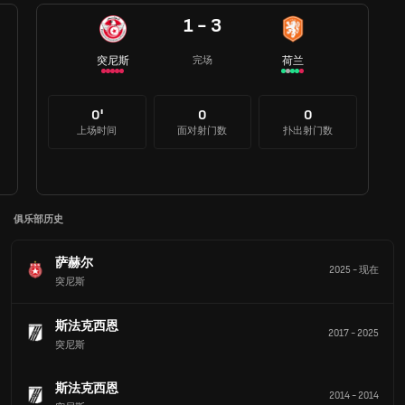
1 - 3
突尼斯
荷兰
完场
0'
0
0
上场时间
面对射门数
扑出射门数
俱乐部历史
萨赫尔
2025
-
现在
突尼斯
斯法克西恩
2017
-
2025
突尼斯
斯法克西恩
2014
-
2014