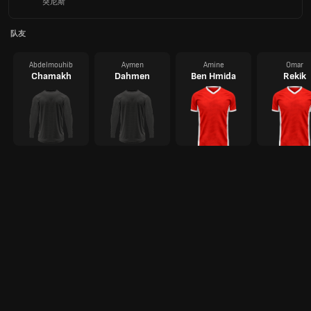
突尼斯
队友
Abdelmouhib
Aymen
Amine
Omar
Chamakh
Dahmen
Ben Hmida
Rekik