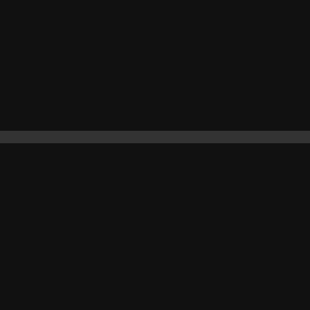
联赛和赛事的最新积分榜、赛程和比分，实时更新，包括中超、西甲、英超