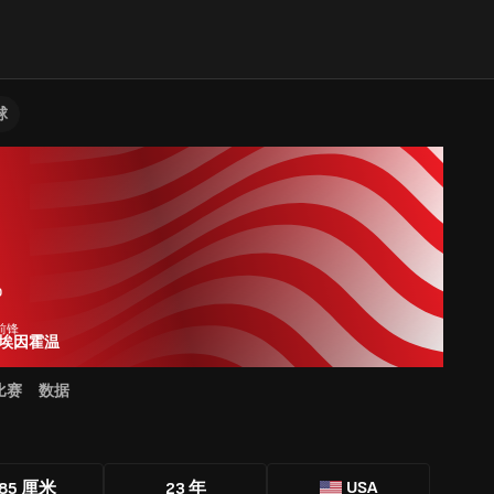
球
o
 前锋
V埃因霍温
比赛
数据
USA
85 厘米
23 年