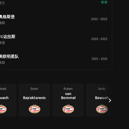
租借
荷兰
奥格斯堡
2022
-
2022
德国
FC达拉斯
2019
-
2022
美国
美联明星队
2021
-
2021
美国
haib
Esmir
Ruben
Jordy
van
ouech
Bajraktarevic
Bommel
Bawuah