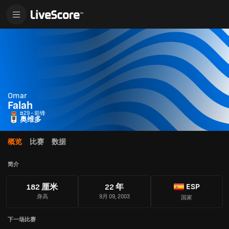
Omar
Falah
#29 - 前锋
奥维多
概览
比赛
数据
简介
ESP
182 厘米
22 年
身高
9月 09, 2003
国家
下一场比赛