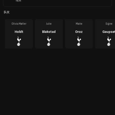
瑞典
队友
Olivia Møller
Julie
Maite
Signe
Holdt
Blakstad
Oroz
Gaupse