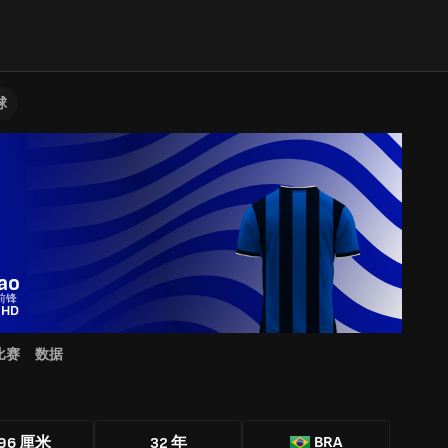
球
ao
 前锋
HD
比赛
数据
BRA
96 厘米
32 年