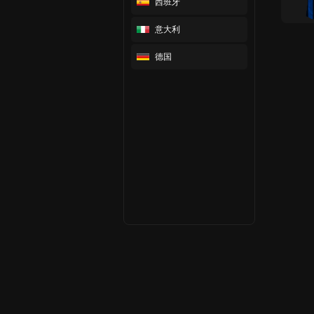
西班牙
意大利
德国