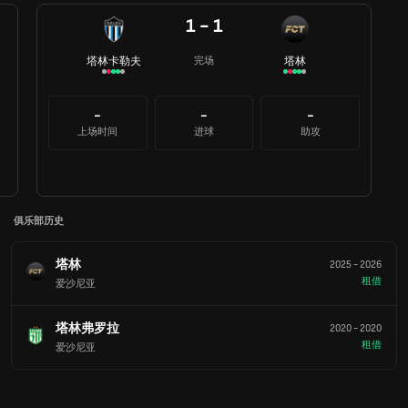
1 - 1
塔林卡勒夫
塔林
完场
-
-
-
上场时间
进球
助攻
俱乐部历史
塔林
2025
-
2026
租借
爱沙尼亚
塔林弗罗拉
2020
-
2020
租借
爱沙尼亚