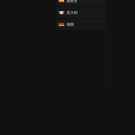
西班牙
意大利
德国