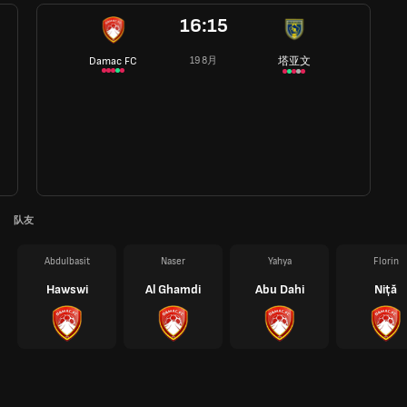
16:15
Damac FC
塔亚文
19 8月
队友
Abdulbasit
Naser
Yahya
Florin
Hawswi
Al Ghamdi
Abu Dahi
Niță