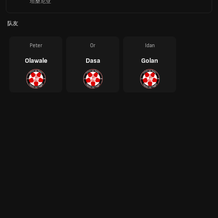
坦桑尼亚
队友
Peter
Or
Idan
Olawale
Dasa
Golan