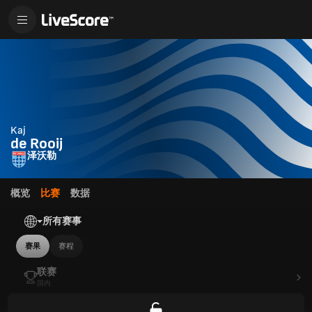
Kaj
de Rooij
泽沃勒
概览
比赛
数据
所有赛事
赛果
赛程
联赛
国内