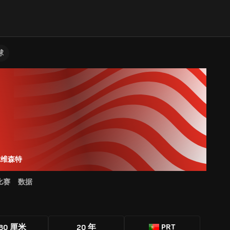
球
尔维森特
比赛
数据
PRT
80 厘米
20 年