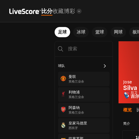
比分
收藏
博彩
足球
冰球
篮球
网球
板
球队
曼联
Jose
英格兰业余
Silva
利物浦
后卫
吉
英格兰业余
阿森纳
概览
英格兰业余
皇家马德里
简介
西班牙
1
巴塞罗那