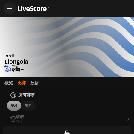
Jordi
Liongola
中场
谢周三
概览
比赛
数据
所有赛事
赛果
赛程
联赛
国内