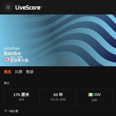
Jonathan
Bamba
#19 - 前锋
芝加哥火焰
概览
比赛
数据
简介
CIV
175 厘米
30 年
身高
3月 26, 1996
国家
下一场比赛