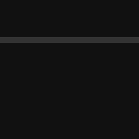
联赛和赛事的最新积分榜、赛程和比分，实时更新，包括中超、西甲、英超