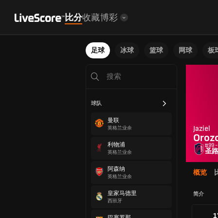
比分
收藏
博彩
足球
冰球
篮球
网球
板
球队
曼联
Jaziel
英格兰业余
Oroz
利物浦
#99 
圣
英格兰业余
阿森纳
概览
英格兰业余
皇家马德里
简介
西班牙
1
巴塞罗那