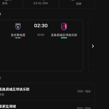
身高
6月 02, 2004
国家
赛
02:30
圣何塞地震
圣路易城足球俱乐部
16 8月
史
圣路易城足球俱乐部
2025
-
现在
美国
皇家盐湖城
2022
-
2024