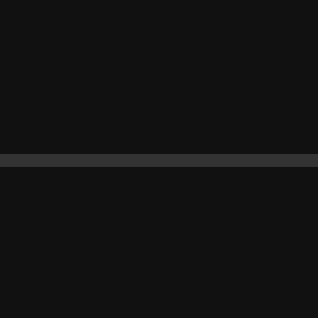
联赛和赛事的最新积分榜、赛程和比分，实时更新，包括中超、西甲、英超