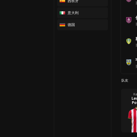
西班牙
意大利
德国
队友
Ke
Le
Po