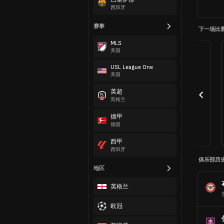
西班牙
赛事
下一场比
MLS
美国
USL League One
美国
英超
英格兰
德甲
德国
西甲
西班牙
俱乐部历
地区
英格兰
欧冠