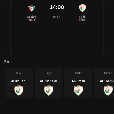
14:00
科威特
阿曼
08 1月
队友
Bilal
Faiyz
Khalid
Ahmed
Al Bloushi
Al Rusheidi
Al-Braiki
Al Khami