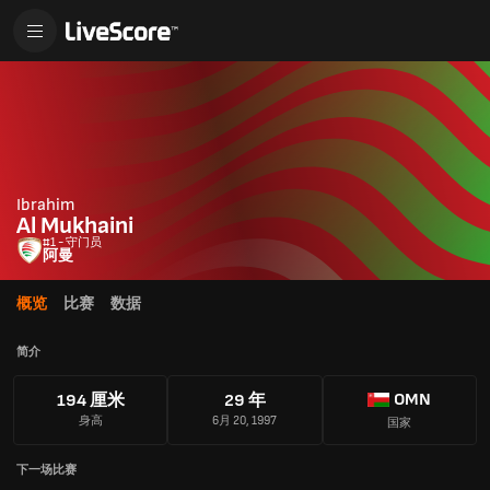
Ibrahim
Al Mukhaini
#1 - 守门员
阿曼
概览
比赛
数据
简介
OMN
194 厘米
29 年
身高
6月 20, 1997
国家
下一场比赛