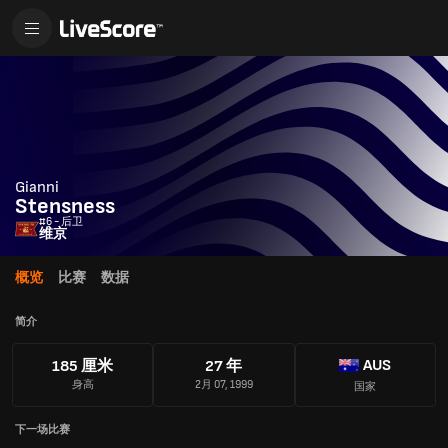
Gianni
Stensness
#6 - 后卫
维京
概览
比赛
数据
简介
AUS
185 厘米
27 年
身高
2月 07, 1999
国家
下一场比赛