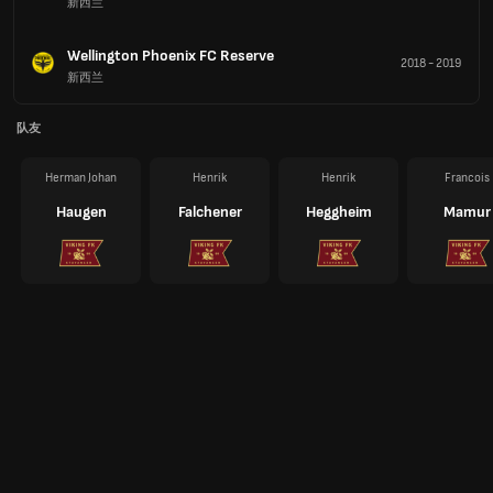
新西兰
Wellington Phoenix FC Reserve
2018
-
2019
新西兰
队友
Herman Johan
Henrik
Henrik
Francois
Haugen
Falchener
Heggheim
Mamur