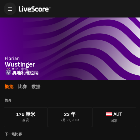
Florian
Wustinger
#22 - 中场
奥地利维也纳
概览
比赛
数据
简介
AUT
176 厘米
23 年
身高
7月 21, 2003
国家
下一场比赛