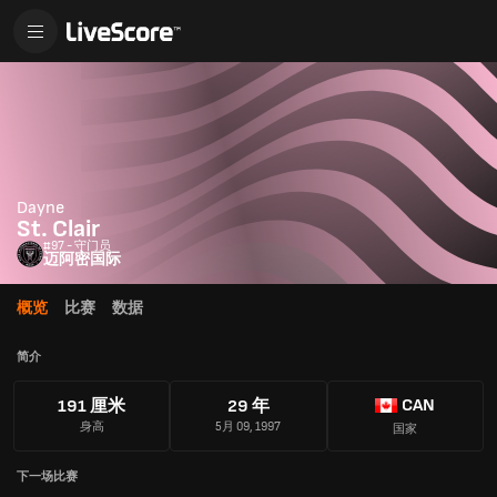
Dayne
St. Clair
#97 - 守门员
迈阿密国际
概览
比赛
数据
简介
CAN
191 厘米
29 年
身高
5月 09, 1997
国家
下一场比赛