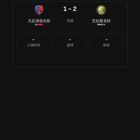
1 - 2
凡足球俱乐部
艾拉斯克特
完场
-
-
-
上场时间
进球
助攻