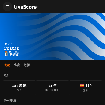
David
Costas
#4 - 后卫
奥维多
概览
比赛
数据
简介
ESP
184 厘米
31 年
身高
3月 26, 1995
国家
下一场比赛