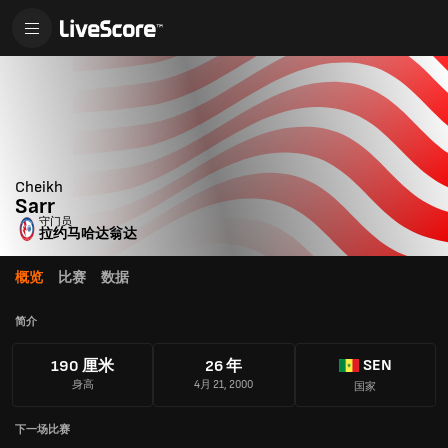
Cheikh
Sarr
守门员
拉约马哈达翁达
概览
比赛
数据
简介
SEN
190 厘米
26 年
身高
4月 21, 2000
国家
下一场比赛