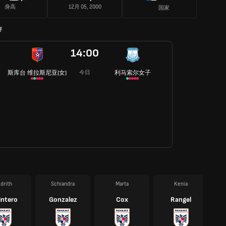
身高
12月 05, 2000
国家
赛
14:00
斯库台 维拉斯尼亚(女)
利马索尔女子
今日
ldrith
Schiandra
Marta
Kenia
intero
Gonzalez
Cox
Rangel