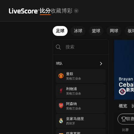
比分
收藏
博彩
足球
冰球
篮球
网球
板
球队
曼联
Brayan
英格兰业余
Cebal
利物浦
新
英格兰业余
阿森纳
概览
英格兰业余
联
皇家马德里
西班牙
比赛
巴塞罗那