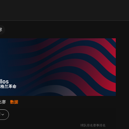
球
los
英格兰革命
比赛
数据
赛
球队排名
赛事排名