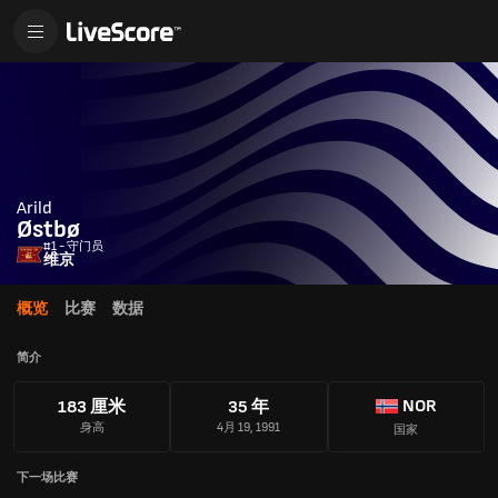
Arild
Østbø
#1 - 守门员
维京
概览
比赛
数据
简介
NOR
183 厘米
35 年
身高
4月 19, 1991
国家
下一场比赛