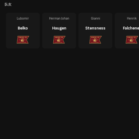
队友
Lubomir
Herman Johan
Gianni
Henrik
Belko
Haugen
Stensness
Falchene