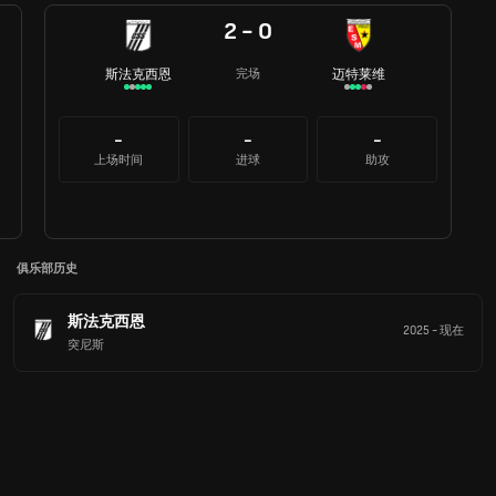
2 - 0
斯法克西恩
迈特莱维
完场
-
-
-
上场时间
进球
助攻
俱乐部历史
斯法克西恩
2025
-
现在
突尼斯