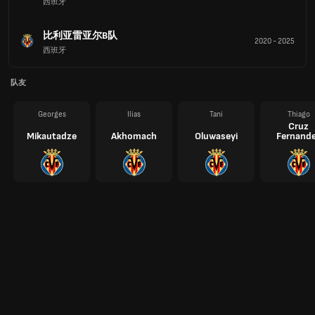
西班牙
比利亚雷亚尔B队
2020
-
2025
西班牙
队友
Georges
Ilias
Tani
Thiago
Cruz
Mikautadze
Akhomach
Oluwaseyi
Fernand