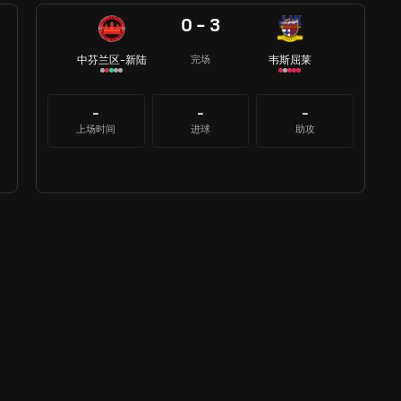
0 - 3
中芬兰区-新陆
韦斯屈莱
完场
-
-
-
上场时间
进球
助攻