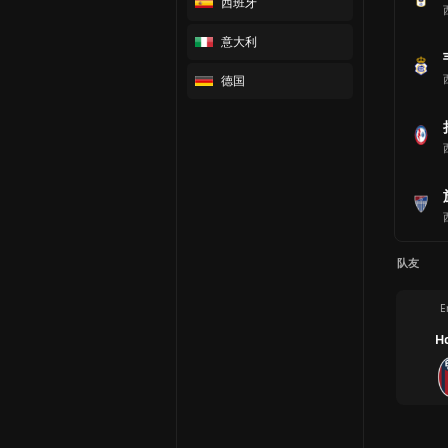
西班牙
意大利
德国
队友
E
H