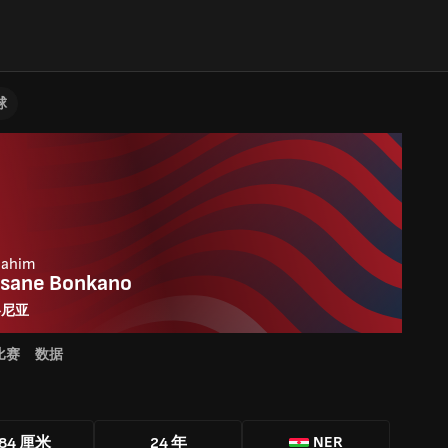
球
Rahim
ssane Bonkano
洛尼亚
比赛
数据
NER
84 厘米
24 年