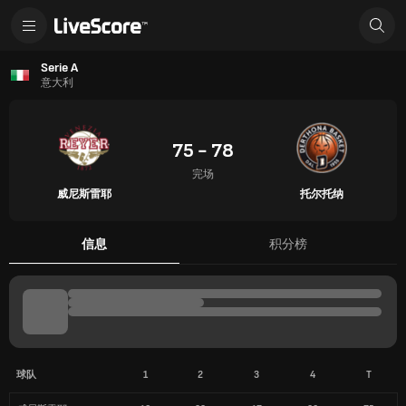
Serie A
意大利
75 - 78
完场
威尼斯雷耶
托尔托纳
信息
积分榜
球队
1
2
3
4
T