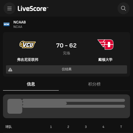
NCAAB
NCAA
70 - 62
完场
弗吉尼亚联邦
戴顿大学
仅结果
信息
积分榜
球队
1
2
3
4
T