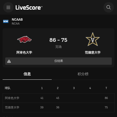
NCAAB
NCAA
86 - 75
完场
阿肯色大学
范德堡大学
仅结果
信息
积分榜
球队
1
2
3
4
T
阿肯色大学
41
45
86
范德堡大学
39
36
75