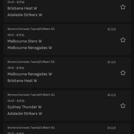
04:40
- 未开始
Brisbane Heat W
收
Adelaide Strikers W
藏
Womens Domestic Twenty20
(Match 32)
22 11月
08:10
- 未开始
Melbourne Stars W
收
Melbourne Renegades W
藏
Womens Domestic Twenty20
(Match 33)
25 11月
08:10
- 未开始
Melbourne Renegades W
收
Brisbane Heat W
藏
Womens Domestic Twenty20
(Match 34)
26 11月
04:40
- 未开始
Sydney Thunder W
收
Adelaide Strikers W
藏
Womens Domestic Twenty20
(Match 35)
26 11月
08:10
- 未开始