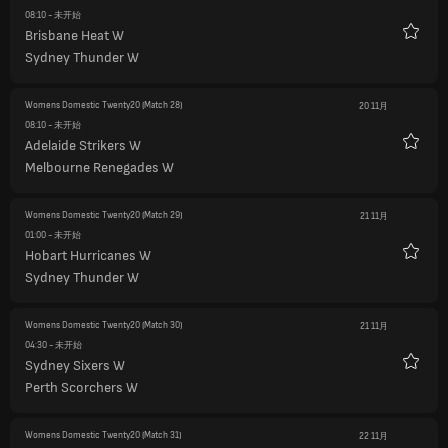
08:10
- 未开始
Brisbane Heat W
收
Sydney Thunder W
藏
Womens Domestic Twenty20
(Match 28)
20 11月
08:10
- 未开始
Adelaide Strikers W
收
Melbourne Renegades W
藏
Womens Domestic Twenty20
(Match 29)
21 11月
01:00
- 未开始
Hobart Hurricanes W
收
Sydney Thunder W
藏
Womens Domestic Twenty20
(Match 30)
21 11月
04:30
- 未开始
Sydney Sixers W
收
Perth Scorchers W
藏
Womens Domestic Twenty20
(Match 31)
22 11月