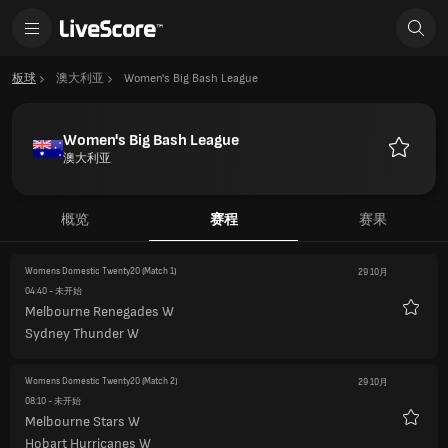
板球
澳大利亚
Women's Big Bash League
Women's Big Bash League
澳大利亚
收
藏
概览
赛程
赛果
Womens Domestic Twenty20
(Match 1)
29 10月
04:40
- 未开始
Melbourne Renegades W
收
Sydney Thunder W
藏
Womens Domestic Twenty20
(Match 2)
29 10月
08:10
- 未开始
Melbourne Stars W
收
Hobart Hurricanes W