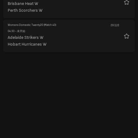
Brisbane Heat W
收
Perth Scorchers W
藏
Womens Domestic Twenty20
(Match 40)
29 11月
04:30
- 未开始
Adelaide Strikers W
收
Hobart Hurricanes W
藏