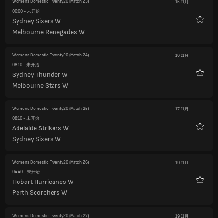
Womens Domestic Twenty20
(Match 23)
15 11月
00:00
- 未开始
Sydney Sixers W
收
Melbourne Renegades W
藏
Womens Domestic Twenty20
(Match 24)
16 11月
08:10
- 未开始
Sydney Thunder W
收
Melbourne Stars W
藏
Womens Domestic Twenty20
(Match 25)
17 11月
08:10
- 未开始
Adelaide Strikers W
收
Sydney Sixers W
藏
Womens Domestic Twenty20
(Match 26)
19 11月
04:40
- 未开始
Hobart Hurricanes W
收
Perth Scorchers W
藏
Womens Domestic Twenty20
(Match 27)
19 11月