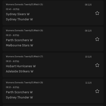
Womens Domestic Twenty20
(Match 15)
08 11月
02:40
- 未开始
Sydney Sixers W
收
Sydney Thunder W
藏
Womens Domestic Twenty20
(Match 16)
08 11月
06:10
- 未开始
Perth Scorchers W
收
Melbourne Stars W
藏
Womens Domestic Twenty20
(Match 17)
10 11月
08:10
- 未开始
Hobart Hurricanes W
收
Adelaide Strikers W
藏
Womens Domestic Twenty20
(Match 18)
11 11月
08:10
- 未开始
Perth Scorchers W
收
Sydney Thunder W
藏