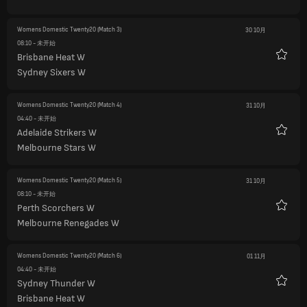
藏
Womens Domestic Twenty20
(Match 3)
30 10月
08:10
- 未开始
Brisbane Heat W
收
Sydney Sixers W
藏
Womens Domestic Twenty20
(Match 4)
31 10月
04:40
- 未开始
Adelaide Strikers W
收
Melbourne Stars W
藏
Womens Domestic Twenty20
(Match 5)
31 10月
08:10
- 未开始
Perth Scorchers W
收
Melbourne Renegades W
藏
Womens Domestic Twenty20
(Match 6)
01 11月
04:40
- 未开始
Sydney Thunder W
收
Brisbane Heat W
藏