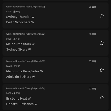
Womens Domestic Twenty20
(Match 11)
05 11月
08:10
- 未开始
Sydney Thunder W
收
Perth Scorchers W
藏
Womens Domestic Twenty20
(Match 12)
06 11月
08:10
- 未开始
Melbourne Stars W
收
Sydney Sixers W
藏
Womens Domestic Twenty20
(Match 13)
07 11月
04:40
- 未开始
Melbourne Renegades W
收
Adelaide Strikers W
藏
Womens Domestic Twenty20
(Match 14)
07 11月
08:10
- 未开始
Brisbane Heat W
收
Hobart Hurricanes W
藏