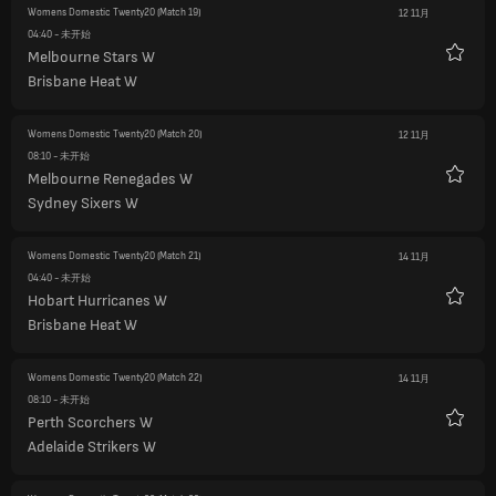
Womens Domestic Twenty20
(Match 19)
12 11月
04:40
- 未开始
Melbourne Stars W
收
Brisbane Heat W
藏
Womens Domestic Twenty20
(Match 20)
12 11月
08:10
- 未开始
Melbourne Renegades W
收
Sydney Sixers W
藏
Womens Domestic Twenty20
(Match 21)
14 11月
04:40
- 未开始
Hobart Hurricanes W
收
Brisbane Heat W
藏
Womens Domestic Twenty20
(Match 22)
14 11月
08:10
- 未开始
Perth Scorchers W
收
Adelaide Strikers W
藏