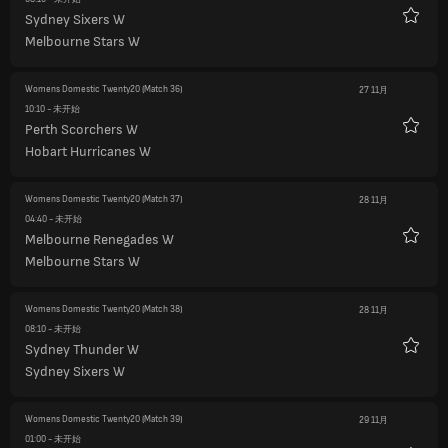
Sydney Sixers W
收
Melbourne Stars W
藏
Womens Domestic Twenty20
(Match 36)
27 11月
10:10
- 未开始
Perth Scorchers W
收
Hobart Hurricanes W
藏
Womens Domestic Twenty20
(Match 37)
28 11月
04:40
- 未开始
Melbourne Renegades W
收
Melbourne Stars W
藏
Womens Domestic Twenty20
(Match 38)
28 11月
08:10
- 未开始
Sydney Thunder W
收
Sydney Sixers W
藏
Womens Domestic Twenty20
(Match 39)
29 11月
01:00
- 未开始