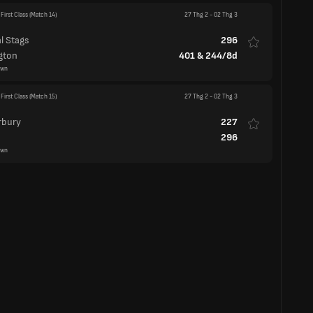
First Class
(Match 14)
27 Thg 2
-
02 Thg 3
l Stags
296
gton
401
&
244/8d
awn
First Class
(Match 15)
27 Thg 2
-
02 Thg 3
rbury
227
296
awn