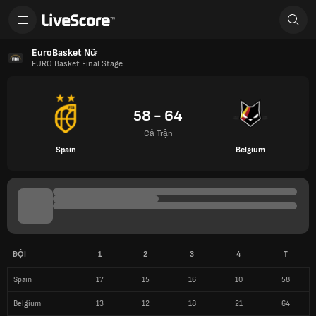
EuroBasket Nữ
EURO Basket Final Stage
58 - 64
Cả Trận
Spain
Belgium
ĐỘI
1
2
3
4
T
Spain
17
15
16
10
58
Belgium
13
12
18
21
64