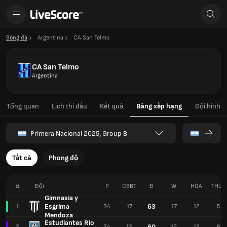
Bóng đá
Argentina
CA San Telmo
CA San Telmo
Argentina
Tổng quan
Lịch thi đấu
Kết quả
Bảng xếp hạng
Đội hình
Primera Nacional 2025, Group B
Tất cả
Phong độ
#
Đội
P
CBBT
Đ
W
HÒA
THUA
Gimnasia y
Esgrima
63
1
34
17
17
12
5
Mendoza
Estudiantes Rio
60
2
34
13
16
12
6