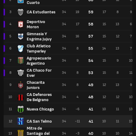
Cuarto
CA Estudiantes
59
3
34
19
17
8
9
Deportivo
58
4
34
17
15
13
6
Moron
Gimnasia Y
57
5
34
16
15
12
7
Esgrima Jujuy
Club Atletico
55
6
34
8
14
13
7
Temperley
Agropecuario
54
7
34
9
15
9
10
Argentino
CA Chaco For
53
8
34
8
15
8
11
Ever
Chacarita
49
9
34
8
12
13
9
Juniors
CA Defenores
48
10
34
4
12
12
10
De Belgrano
Nueva Chicago
41
11
34
-6
10
11
13
CA San Telmo
41
12
34
-11
10
11
13
Mitre de
Santiago del
40
13
34
-3
10
10
14