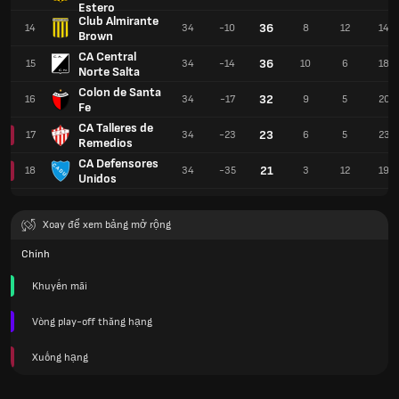
Estero
Club Almirante
36
14
34
-10
8
12
14
Brown
CA Central
36
15
34
-14
10
6
18
Norte Salta
Colon de Santa
32
16
34
-17
9
5
20
Fe
CA Talleres de
23
17
34
-23
6
5
23
Remedios
CA Defensores
21
18
34
-35
3
12
19
Unidos
Xoay để xem bảng mở rộng
Chính
Khuyến mãi
Vòng play-off thăng hạng
Xuống hạng