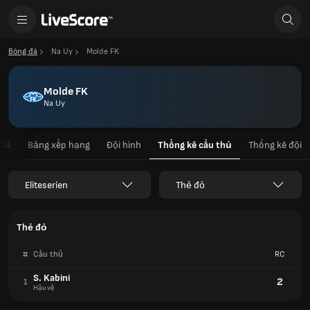
Bóng đá
Na Uy
Molde FK
Molde FK
Na Uy
quả
Bảng xếp hạng
Đội hình
Thống kê cầu thủ
Thống kê đội
Eliteserien
Thẻ đỏ
Thẻ đỏ
#
Cầu thủ
RC
S. Kabini
2
1
Hậu vệ