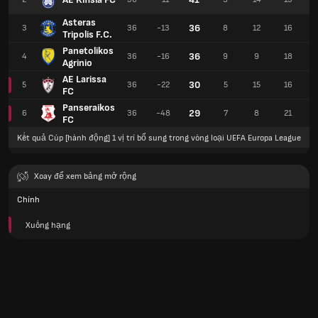
Asteras
36
3
36
-13
8
12
16
Tripolis F.C.
Panetolikos
36
4
36
-16
9
9
18
Agrinio
AE Larissa
30
5
36
-22
5
15
16
FC
Panseraikos
29
6
36
-48
7
8
21
FC
Kết quả Cúp [hành động] 1 vị trí bổ sung trong vòng loại UEFA Europa League
Xoay để xem bảng mở rộng
Chính
Xuống hạng